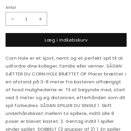
Antal
Reducer
Øg
antallet
antallet
for
for
Læg i indkøbskurv
Corn
Corn
Hole
Hole
Spil
Spil
Corn Hole er et sjovt, nemt og et perfekt spil til at
udfordre dine kolleger, familie eller venner. SÅDAN
SÆTTER DU CORN HOLE BRÆTTET OP Placer brættet i
en afstand på 3-8 meter fra kasteren afhængigt
af hvad mulighederne er. Til at begynde med, start
ved 3 meter og øg distancen, efterhånden som dit
spil forbedres. SÅDAN SPILLER DU SINGLE 1. Skift
underhåndskast mellem to spillere, indtil alle 8
poser er blevet kastet. 2. Gentag indtil 1 spiller
vinder spillet. DOBBELT (2 grupper af 2) 1. En spiller