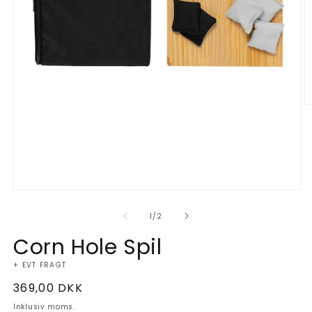
Å
m
2
i
m
Åbn
mediet
af
1
1
/
2
i
modus
Corn Hole Spil
+ EVT FRAGT
Normalpris
369,00 DKK
Inklusiv moms.